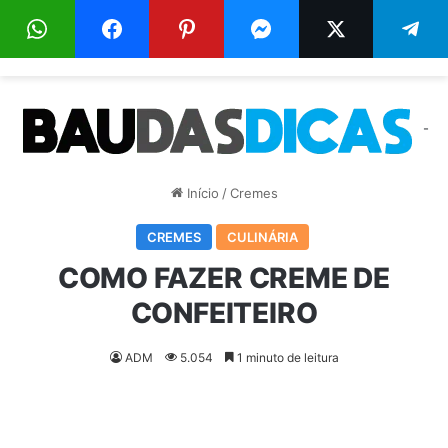
Menu
Pr
-
Início
/
Cremes
CREMES
CULINÁRIA
COMO FAZER CREME DE
CONFEITEIRO
ADM
5.054
1 minuto de leitura