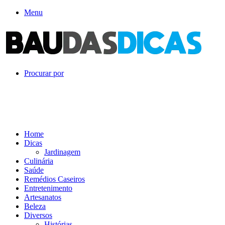
Menu
Procurar por
Home
Dicas
Jardinagem
Culinária
Saúde
Remédios Caseiros
Entretenimento
Artesanatos
Beleza
Diversos
Histórias