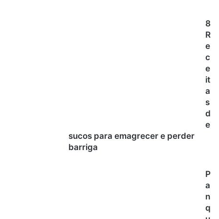
8
R
e
c
e
it
a
s
d
e
sucos para emagrecer e perder
barriga
P
a
n
q
u