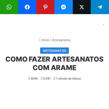
Menu
Pr
-
Início
/
Artesanatos
ARTESANATOS
COMO FAZER ARTESANATOS
COM ARAME
ADM
5.091
1 minuto de leitura