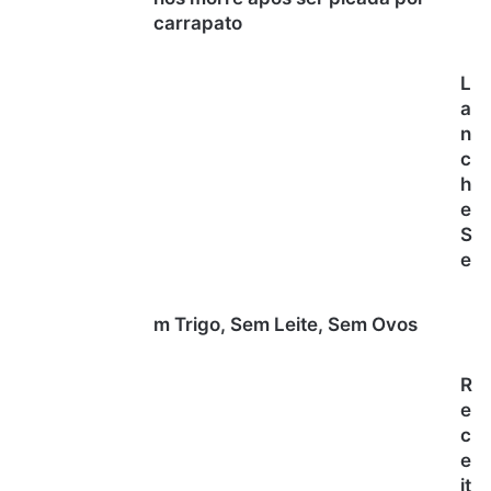
carrapato
L
a
n
c
h
e
S
e
m Trigo, Sem Leite, Sem Ovos
R
e
c
e
it