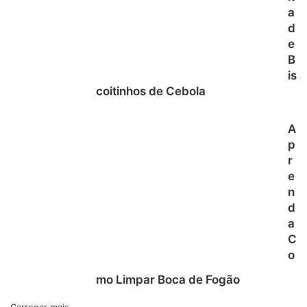
a
d
e
B
is
coitinhos de Cebola
A
p
r
e
n
d
a
C
o
mo Limpar Boca de Fogão
Carregar mais