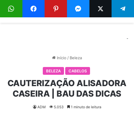
Menu
Pr
-
Início
/
Beleza
BELEZA
CABELOS
CAUTERIZAÇÃO ALISADORA
CASEIRA | BAU DAS DICAS
ADM
5.053
1 minuto de leitura