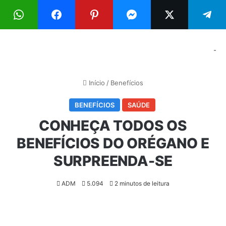
Menu
Pr
-
Início
/
Benefícios
BENEFÍCIOS
SAÚDE
CONHEÇA TODOS OS
BENEFÍCIOS DO ORÉGANO E
SURPREENDA-SE
ADM
5.094
2 minutos de leitura