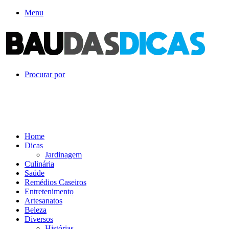
Menu
Procurar por
Home
Dicas
Jardinagem
Culinária
Saúde
Remédios Caseiros
Entretenimento
Artesanatos
Beleza
Diversos
Histórias