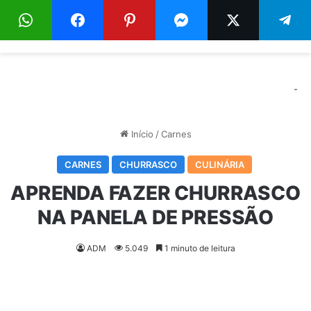
Menu
Pr
-
Início
/
Carnes
CARNES
CHURRASCO
CULINÁRIA
APRENDA FAZER CHURRASCO
NA PANELA DE PRESSÃO
ADM
5.049
1 minuto de leitura