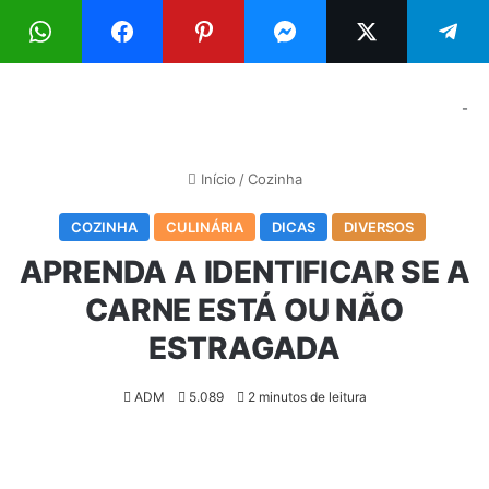
Menu
Pr
-
Início
/
Cozinha
COZINHA
CULINÁRIA
DICAS
DIVERSOS
APRENDA A IDENTIFICAR SE A
CARNE ESTÁ OU NÃO
ESTRAGADA
ADM
5.089
2 minutos de leitura