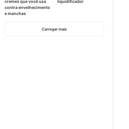
cremes que você usa
liquidificador
contra envelhecimento
e manchas
Carregar mais