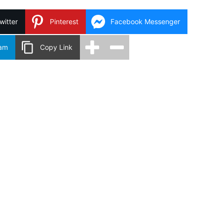
witter
Pinterest
Facebook Messenger
ram
Copy Link