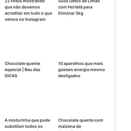
22 Fotos mostrando
Suco Detox de Limão
que não devemos
com Hortelã para
acreditar em tudo o que
Eliminar 5kg
vemos no Instagram
Chocolate quente
10 aparelhos que mais
especial | Bau das
gastam energia mesmo
DICAS
desligados
A misturinha que pode
Chocolate quente com
substituir todos os
maizena de