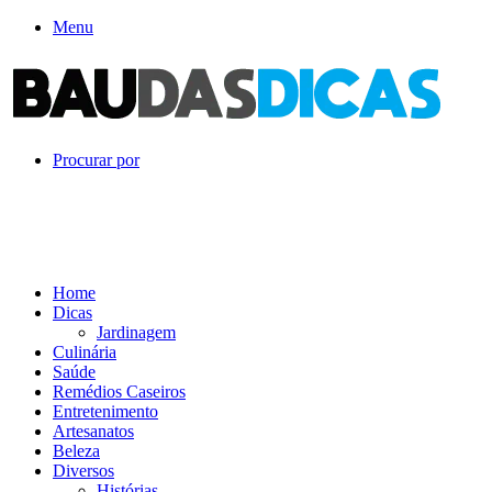
Menu
Procurar por
Home
Dicas
Jardinagem
Culinária
Saúde
Remédios Caseiros
Entretenimento
Artesanatos
Beleza
Diversos
Histórias