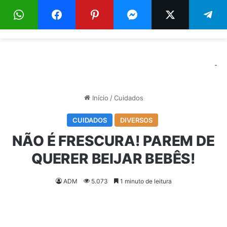
Menu
Pr
-
Início
/
Cuidados
CUIDADOS
DIVERSOS
NÃO É FRESCURA! PAREM DE
QUERER BEIJAR BEBÊS!
ADM
5.073
1 minuto de leitura