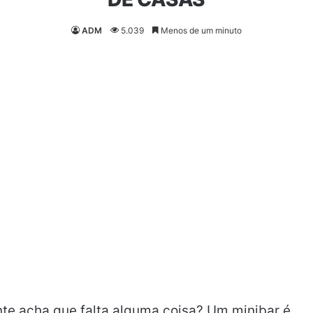
ADM
5.039
Menos de um minuto
te acha que falta alguma coisa? Um minibar é