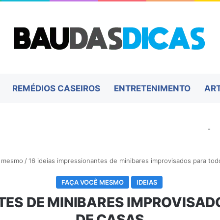
REMÉDIOS CASEIROS
ENTRETENIMENTO
AR
-
ê mesmo
/
16 ideias impressionantes de minibares improvisados ​​para tod
FAÇA VOCÊ MESMO
IDEIAS
TES DE MINIBARES IMPROVISADO
DE CASAS