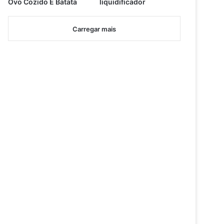
Ovo Cozido E Batata
liquidificador
Carregar mais