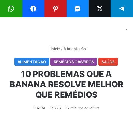
Menu
Pr
-
Início
/
Alimentação
ALIMENTAÇÃO
REMÉDIOS CASEIROS
SAÚDE
10 PROBLEMAS QUE A
BANANA RESOLVE MELHOR
QUE REMÉDIOS
ADM
5.773
2 minutos de leitura