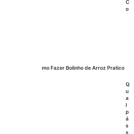
C
o
mo Fazer Bolinho de Arroz Pratico
Q
u
a
l
p
á
s
s