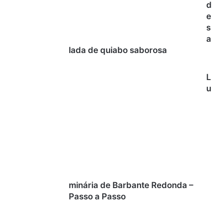
d
e
s
a
lada de quiabo saborosa
L
u
minária de Barbante Redonda –
Passo a Passo