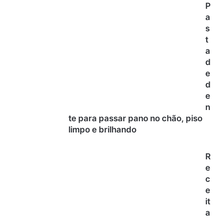
P
a
s
t
a
d
e
d
e
n
te para passar pano no chão, piso
limpo e brilhando
R
e
c
e
it
a