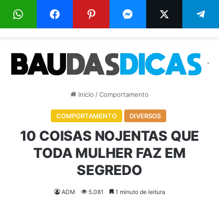
Menu
Pr
-
Início
/
Comportamento
COMPORTAMENTO
DIVERSOS
10 COISAS NOJENTAS QUE
TODA MULHER FAZ EM
SEGREDO
ADM
5.081
1 minuto de leitura