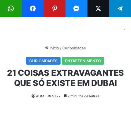
Menu
Pr
-
Início
/
Curiosidades
CURIOSIDADES
ENTRETENIMENTO
21 COISAS EXTRAVAGANTES
QUE SÓ EXISTE EM DUBAI
ADM
5.177
2 minutos de leitura