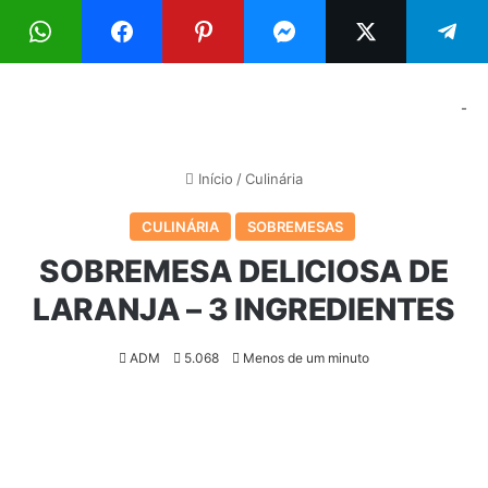
Menu
Pr
-
Início
/
Culinária
CULINÁRIA
SOBREMESAS
SOBREMESA DELICIOSA DE
LARANJA – 3 INGREDIENTES
ADM
5.068
Menos de um minuto