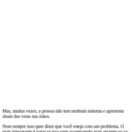
Mas, muitas vezes, a pessoa não tem nenhum sintoma e apresenta
sinais das veias nas mãos.
Nem sempre isso quer dizer que você esteja com um problema. O
mais importante é notar se isso vem acontecendo mais recente ou se