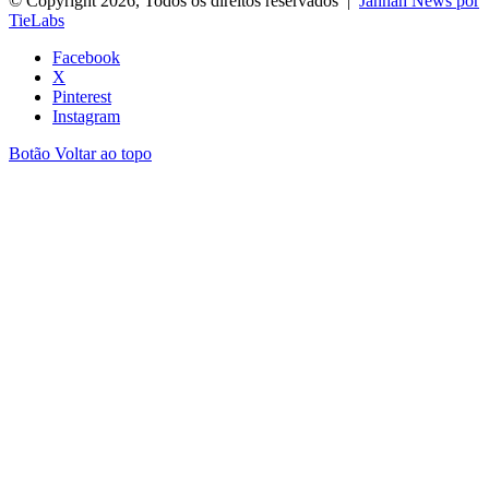
© Copyright 2026, Todos os direitos reservados |
Jannah News por
TieLabs
Facebook
X
Pinterest
Instagram
Botão Voltar ao topo