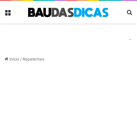
Menu
Pr
-
Início
/
Repelentes