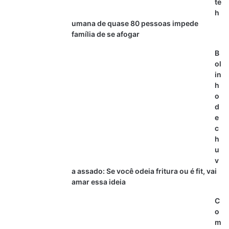
te
h
umana de quase 80 pessoas impede
família de se afogar
B
ol
in
h
o
d
e
c
h
u
v
a assado: Se você odeia fritura ou é fit, vai
amar essa ideia
C
o
m