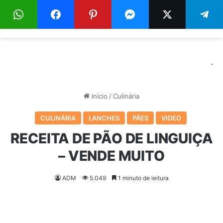
Menu
Pr
-
Início
/
Culinária
CULINÁRIA
LANCHES
PÃES
VIDEO
RECEITA DE PÃO DE LINGUIÇA
– VENDE MUITO
ADM
5.049
1 minuto de leitura