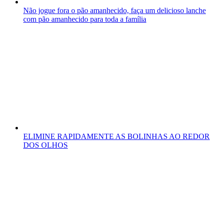
Não jogue fora o pão amanhecido, faça um delicioso lanche
com pão amanhecido para toda a família
ELIMINE RAPIDAMENTE AS BOLINHAS AO REDOR
DOS OLHOS