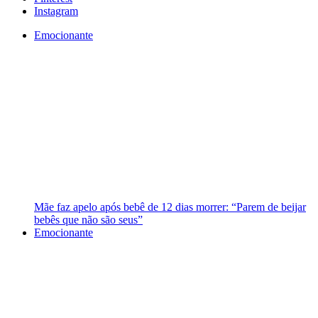
Instagram
Emocionante
Mãe faz apelo após bebê de 12 dias morrer: “Parem de beijar
bebês que não são seus”
Emocionante