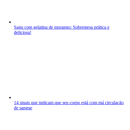
Sagu com gelatina de morango: Sobremesa prática e
deliciosa!
14 sinais que indicam que seu corpo está com má circulação
de sangue