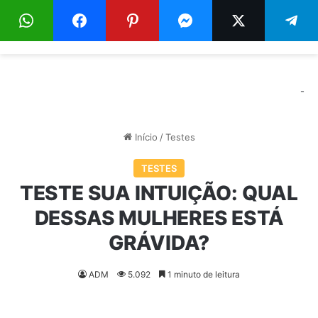
Menu
Pr
-
Início
/
Testes
TESTES
TESTE SUA INTUIÇÃO: QUAL
DESSAS MULHERES ESTÁ
GRÁVIDA?
ADM
5.092
1 minuto de leitura