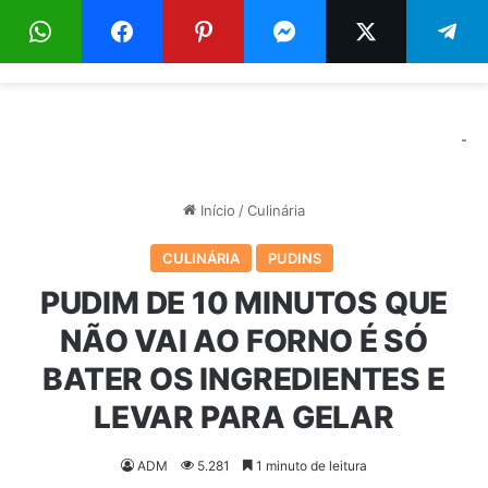
Menu
Pr
-
Início
/
Culinária
CULINÁRIA
PUDINS
PUDIM DE 10 MINUTOS QUE
NÃO VAI AO FORNO É SÓ
BATER OS INGREDIENTES E
LEVAR PARA GELAR
ADM
5.281
1 minuto de leitura