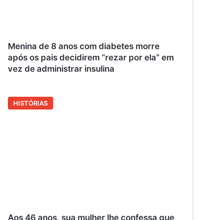
Menina de 8 anos com diabetes morre
após os pais decidirem “rezar por ela” em
vez de administrar insulina
HISTÓRIAS
Aos 46 anos, sua mulher lhe confessa que