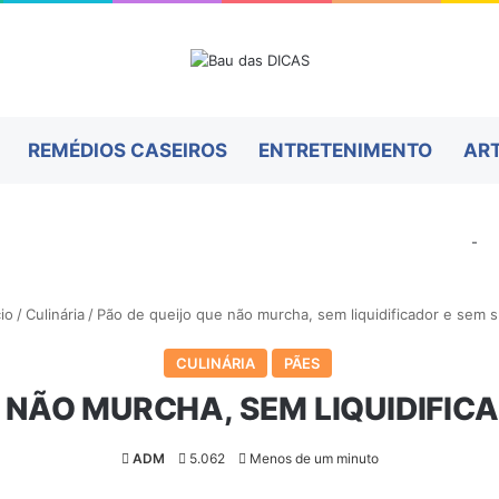
REMÉDIOS CASEIROS
ENTRETENIMENTO
AR
-
io
/
Culinária
/
Pão de queijo que não murcha, sem liquidificador e sem s
CULINÁRIA
PÃES
 NÃO MURCHA, SEM LIQUIDIFIC
ADM
5.062
Menos de um minuto