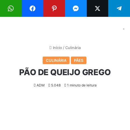
Menu
Pr
-
Início
/
Culinária
CULINÁRIA
PÃES
PÃO DE QUEIJO GREGO
ADM
5.048
1 minuto de leitura