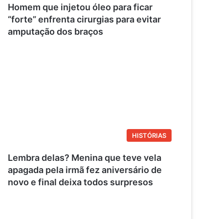
o
e
r
Homem que injetou óleo para ficar
“forte” enfrenta cirurgias para evitar
k
s
a
amputação dos braços
t
m
HISTÓRIAS
Lembra delas? Menina que teve vela
apagada pela irmã fez aniversário de
novo e final deixa todos surpresos