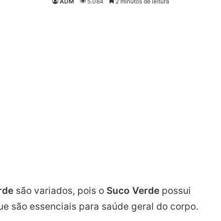
ADM
5.084
2 minutos de leitura
rde
são variados, pois o
Suco Verde
possui
e são essenciais para saúde geral do corpo.