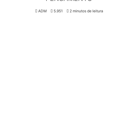
ADM
5.951
2 minutos de leitura