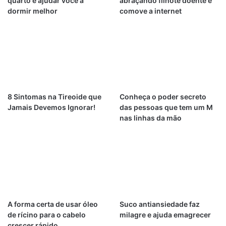
quarto e ajudar você a
abraçando filhote doente e
dormir melhor
comove a internet
8 Sintomas na Tireoide que
Conheça o poder secreto
Jamais Devemos Ignorar!
das pessoas que tem um M
nas linhas da mão
A forma certa de usar óleo
Suco antiansiedade faz
de rícino para o cabelo
milagre e ajuda emagrecer
crescer rápido