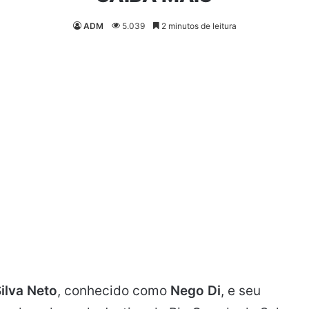
ADM
5.039
2 minutos de leitura
ilva Neto
, conhecido como
Nego Di
, e seu