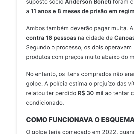
suposto sócio
Anderson Boneti
foram c
a
11 anos e 8 meses de prisão em regi
Ambos também deverão pagar multa. A 
contra 16 pessoas
na cidade de
Canoa
Segundo o processo, os dois operavam a 
produtos com preços muito abaixo do 
No entanto, os itens comprados não er
golpe. A polícia estima o prejuízo das v
relatou ter perdido
R$ 30 mil
ao tentar c
condicionado.
COMO FUNCIONAVA O ESQUEM
O golpe teria começado em 2022, quand