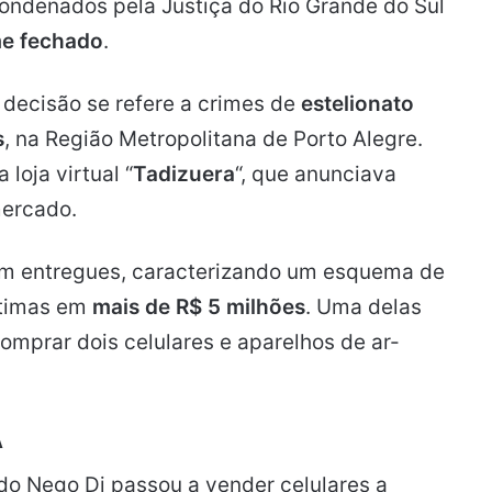
ondenados pela Justiça do Rio Grande do Sul
me fechado
.
decisão se refere a crimes de
estelionato
s
, na Região Metropolitana de Porto Alegre.
loja virtual “
Tadizuera
“, que anunciava
mercado.
am entregues, caracterizando um esquema de
ítimas em
mais de R$ 5 milhões
. Uma delas
omprar dois celulares e aparelhos de ar-
A
o Nego Di passou a vender celulares a