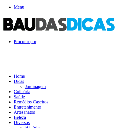
Menu
Procurar por
Home
Dicas
Jardinagem
Culinária
Saúde
Remédios Caseiros
Entretenimento
Artesanatos
Beleza
Diversos
Histórias