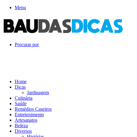
Menu
Procurar por
Home
Dicas
Jardinagem
Culinária
Saúde
Remédios Caseiros
Entretenimento
Artesanatos
Beleza
Diversos
Histórias