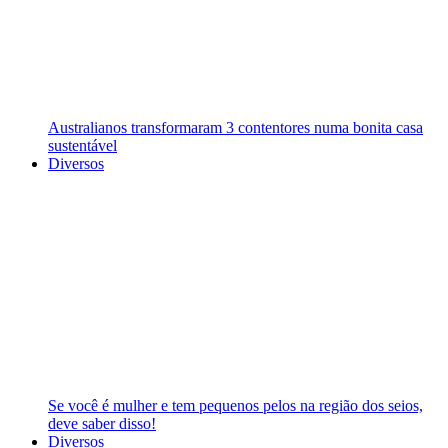
Australianos transformaram 3 contentores numa bonita casa
sustentável
Diversos
Se você é mulher e tem pequenos pelos na região dos seios,
deve saber disso!
Diversos