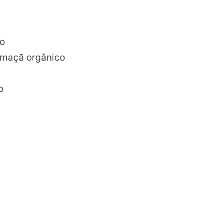
io
e maçã orgânico
o