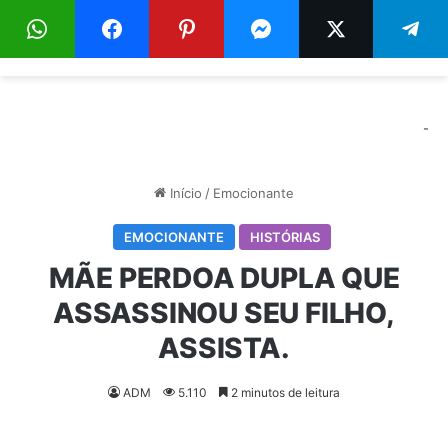
Menu
Pr
-
Início
/
Emocionante
EMOCIONANTE
HISTÓRIAS
MÃE PERDOA DUPLA QUE
ASSASSINOU SEU FILHO,
ASSISTA.
ADM
5.110
2 minutos de leitura