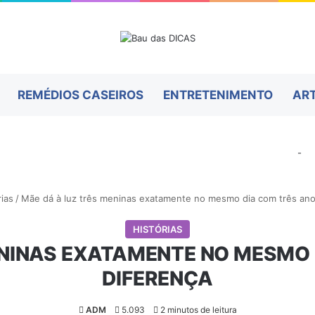
REMÉDIOS CASEIROS
ENTRETENIMENTO
AR
-
rias
/
Mãe dá à luz três meninas exatamente no mesmo dia com três ano
HISTÓRIAS
ENINAS EXATAMENTE NO MESMO 
DIFERENÇA
ADM
5.093
2 minutos de leitura