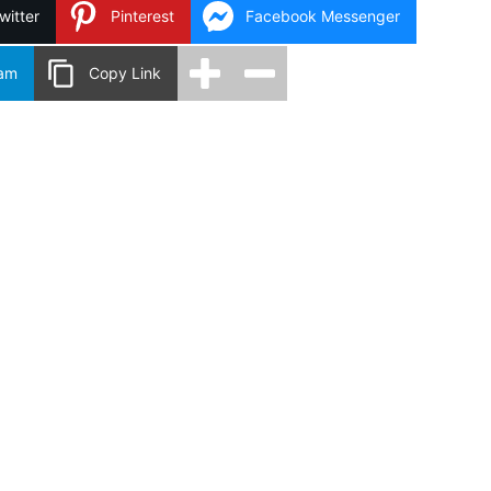
witter
Pinterest
Facebook Messenger
ram
Copy Link