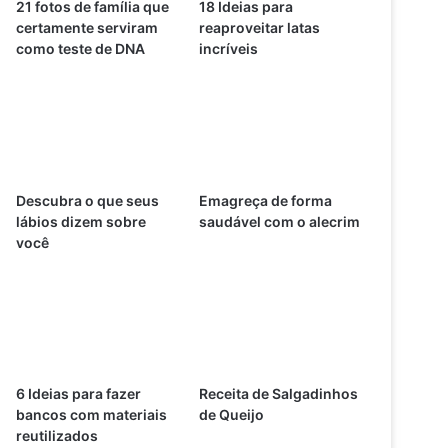
21 fotos de família que
18 Ideias para
certamente serviram
reaproveitar latas
como teste de DNA
incríveis
Descubra o que seus
Emagreça de forma
lábios dizem sobre
saudável com o alecrim
você
6 Ideias para fazer
Receita de Salgadinhos
bancos com materiais
de Queijo
reutilizados