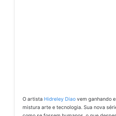
O artista
Hidreley Diao
vem ganhando esp
mistura arte e tecnologia. Sua nova sé
como se fossem humanos, o que despert