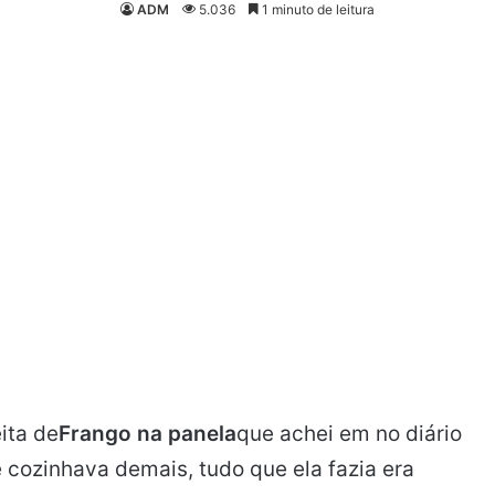
ADM
5.036
1 minuto de leitura
ita de
Frango na panela
que achei em no diário
 cozinhava demais, tudo que ela fazia era