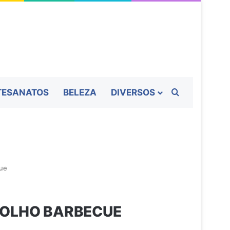
Procurar por
TESANATOS
BELEZA
DIVERSOS
cue
MOLHO BARBECUE