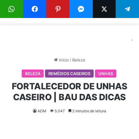
Menu
Pr
-
Início
/
Beleza
BELEZA
REMÉDIOS CASEIROS
UNHAS
FORTALECEDOR DE UNHAS
CASEIRO | BAU DAS DICAS
ADM
5.047
2 minutos de leitura