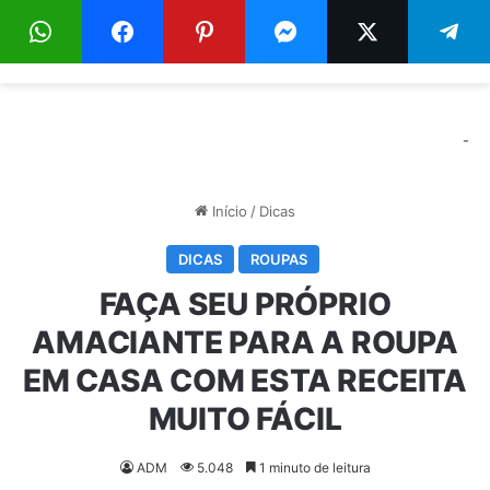
Menu
Pr
-
Início
/
Dicas
DICAS
ROUPAS
FAÇA SEU PRÓPRIO
AMACIANTE PARA A ROUPA
EM CASA COM ESTA RECEITA
MUITO FÁCIL
ADM
5.048
1 minuto de leitura