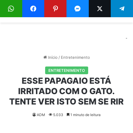
Menu
Pr
-
Início
/
Entretenimento
ENTRETENIMENTO
ESSE PAPAGAIO ESTÁ
IRRITADO COM O GATO.
TENTE VER ISTO SEM SE RIR
ADM
5.033
1 minuto de leitura