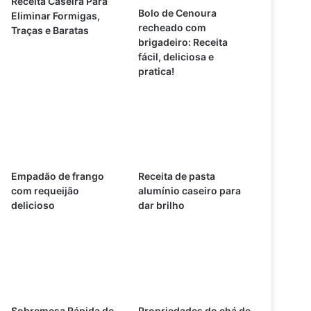
Receita Caseira Para
Bolo de Cenoura
Eliminar Formigas,
recheado com
Traças e Baratas
brigadeiro: Receita
fácil, deliciosa e
pratica!
Empadão de frango
Receita de pasta
com requeijão
alumínio caseiro para
delicioso
dar brilho
Sobremesa Rápida de
Propriedades do chá de