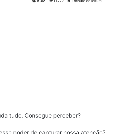
ADM
11.777
1 minuto de leitura
muda tudo. Consegue perceber?
esse poder de capturar nossa atenção?