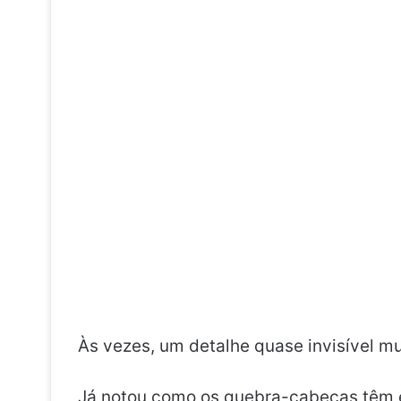
Às vezes, um detalhe quase invisível 
Já notou como os quebra-cabeças têm 