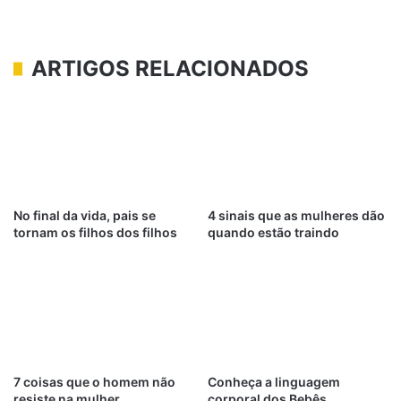
ARTIGOS RELACIONADOS
No final da vida, pais se
4 sinais que as mulheres dão
tornam os filhos dos filhos
quando estão traindo
7 coisas que o homem não
Conheça a linguagem
resiste na mulher
corporal dos Bebês