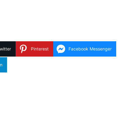
witter
Pinterest
Facebook Messenger
am
Copy Link