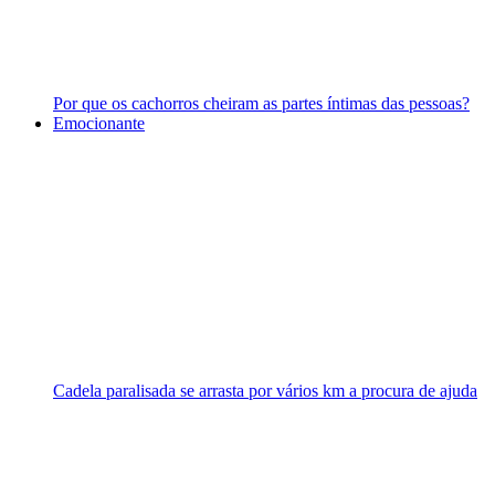
Por que os cachorros cheiram as partes íntimas das pessoas?
Emocionante
Cadela paralisada se arrasta por vários km a procura de ajuda