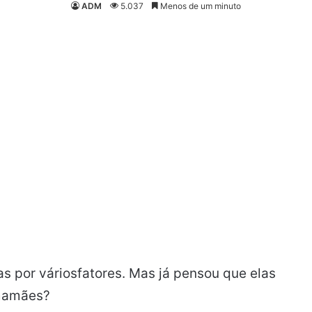
ADM
5.037
Menos de um minuto
s por váriosfatores. Mas já pensou que elas
 mamães?