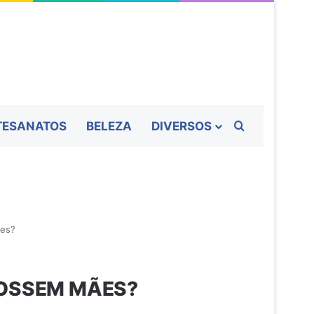
Procurar por
TESANATOS
BELEZA
DIVERSOS
ães?
FOSSEM MÃES?