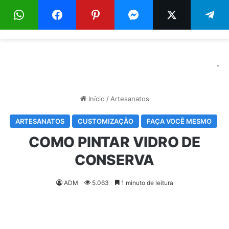
Menu
Pr
-
Início
/
Artesanatos
ARTESANATOS
CUSTOMIZAÇÃO
FAÇA VOCÊ MESMO
COMO PINTAR VIDRO DE
CONSERVA
ADM
5.063
1 minuto de leitura