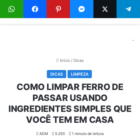
Menu
Pr
-
Início
/
Dicas
DICAS
LIMPEZA
COMO LIMPAR FERRO DE
PASSAR USANDO
INGREDIENTES SIMPLES QUE
VOCÊ TEM EM CASA
ADM
5.293
1 minuto de leitura