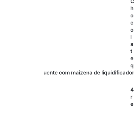
C
h
o
c
o
l
a
t
e
q
uente com maizena de liquidificador
4
r
e