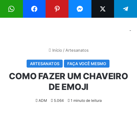
Menu
Pr
-
Início
/
Artesanatos
ARTESANATOS
FAÇA VOCÊ MESMO
COMO FAZER UM CHAVEIRO
DE EMOJI
ADM
5.064
1 minuto de leitura