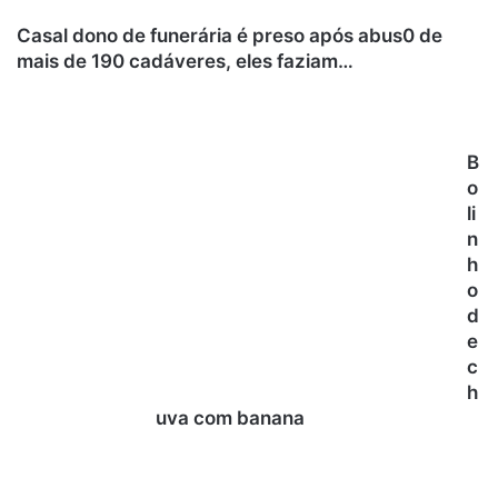
Casal dono de funerária é preso após abus0 de
mais de 190 cadáveres, eles faziam…
B
o
li
n
h
o
d
e
c
h
uva com banana