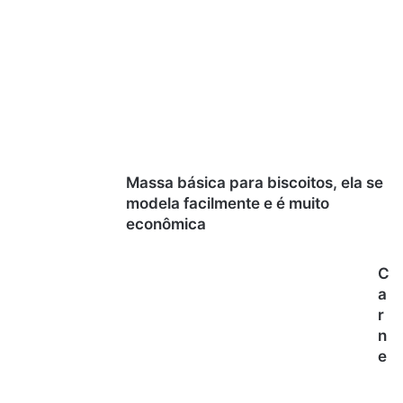
Massa básica para biscoitos, ela se
modela facilmente e é muito
econômica
C
a
r
n
e