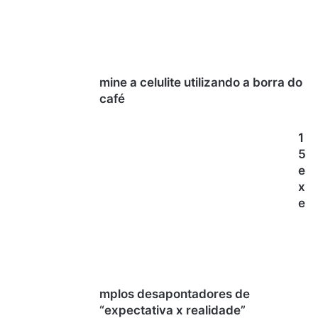
mine a celulite utilizando a borra do
café
1
5
e
x
e
mplos desapontadores de
“expectativa x realidade”