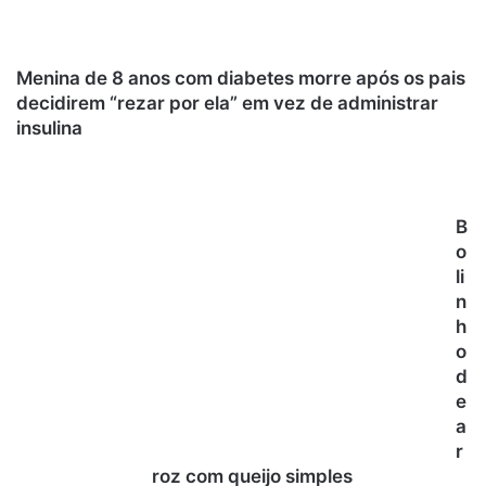
Menina de 8 anos com diabetes morre após os pais
decidirem “rezar por ela” em vez de administrar
insulina
B
o
li
n
h
o
d
e
a
r
roz com queijo simples