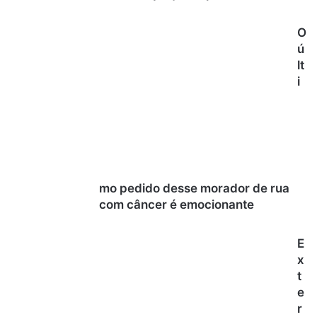
O
ú
lt
i
mo pedido desse morador de rua
com câncer é emocionante
E
x
t
e
r