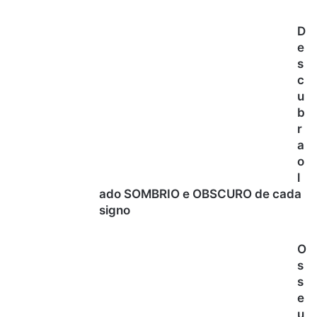
D
e
s
c
u
b
r
a
o
l
ado SOMBRIO e OBSCURO de cada
signo
O
s
s
e
u